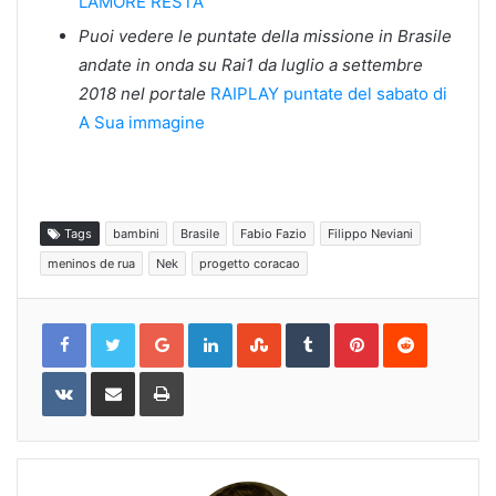
L’AMORE RESTA
Puoi vedere le puntate della missione in Brasile
andate in onda su Rai1 da luglio a settembre
2018 nel portale
RAIPLAY puntate del sabato di
A Sua immagine
Tags
bambini
Brasile
Fabio Fazio
Filippo Neviani
meninos de rua
Nek
progetto coracao
Google+
LinkedIn
StumbleUpon
Tumblr
Pinterest
Reddit
VKontakte
Share
Print
via
Email