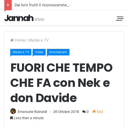
Dai loro frutti li riconoscerete
Home
/
Media e TV
Media e TV
Video
Volontariato
FUORI CHE TEMPO
CHE FA con Nek e
don Davide
Emanuele Rainaldi
26 Ottobre 2018
0
543
Less than a minute