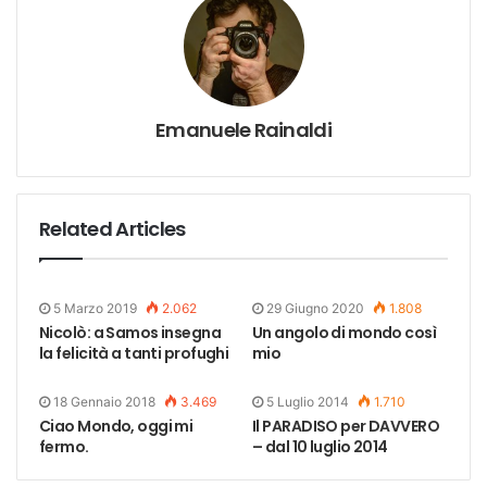
Emanuele Rainaldi
Related Articles
5 Marzo 2019
2.062
29 Giugno 2020
1.808
Nicolò: a Samos insegna
Un angolo di mondo così
la felicità a tanti profughi
mio
18 Gennaio 2018
3.469
5 Luglio 2014
1.710
Ciao Mondo, oggi mi
Il PARADISO per DAVVERO
fermo.
– dal 10 luglio 2014