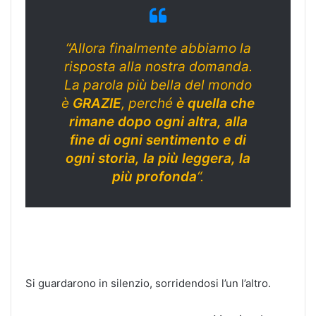
“Allora finalmente abbiamo la
risposta alla nostra domanda.
La parola più bella del mondo
è
GRAZIE
, perché
è quella che
rimane dopo ogni altra, alla
fine di ogni sentimento e di
ogni storia, la più leggera, la
più profonda
“.
Si guardarono in silenzio, sorridendosi l’un l’altro.