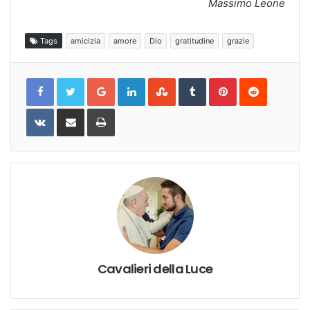
Massimo Leone
Tags
amicizia
amore
Dio
gratitudine
grazie
Google+
LinkedIn
StumbleUpon
Tumblr
Pinterest
Reddit
VKontakte
Share
Print
via
Email
Cavalieri della Luce