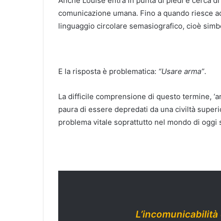
Anche Louise entra in punta di piedi e cerca di 
comunicazione umana. Fino a quando riesce ad 
linguaggio circolare semasiografico, cioè simbo
E la risposta è problematica:
“Usare arma”
.
La difficile comprensione di questo termine, ‘a
paura di essere depredati da una civiltà super
problema vitale soprattutto nel mondo di oggi 
L’incomunicabilità è