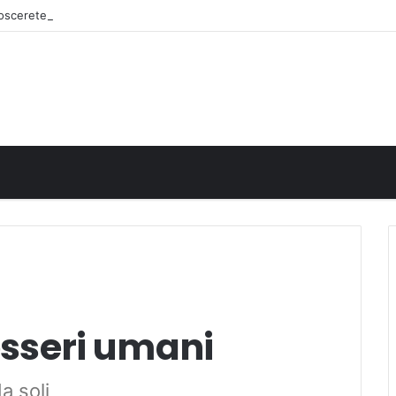
onoscerete
 esseri umani
a soli