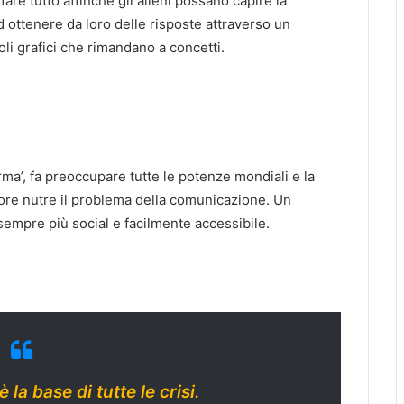
fare tutto affinché gli alieni possano capire la
ottenere da loro delle risposte attraverso un
li grafici che rimandano a concetti.
rma’, fa preoccupare tutte le potenze mondiali e la
iore nutre il problema della comunicazione. Un
sempre più social e facilmente accessibile.
 la base di tutte le crisi.