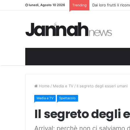
Dai loro frutti li ric
lunedì, Agosto 10 2026
Trending
Home
/
Media e TV
/
Il segreto degli esseri umani
Media e TV
Spettacolo
Il segreto degli
Arrival: perchè non ci salviamo d