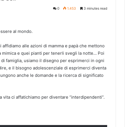
0
1.453
3 minutes read
 essere al mondo.
 ci affidiamo alle azioni di mamma e papà che mettono
la mimica e quei pianti per tenerli svegli la notte… Poi
di famiglia, usiamo il disegno per esprimerci in ogni
 dire, e il bisogno adolescenziale di esprimerci diventa
iungono anche le domande e la ricerca di significato
 vita ci affatichiamo per diventare “interdipendenti”.