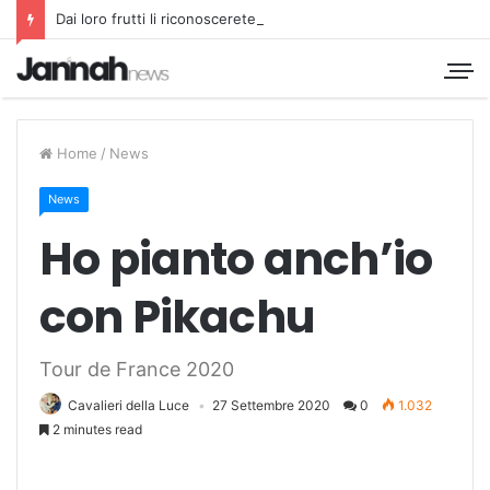
Dai loro frutti li riconoscerete
Home
/
News
News
Ho pianto anch’io
con Pikachu
Tour de France 2020
Cavalieri della Luce
27 Settembre 2020
0
1.032
2 minutes read