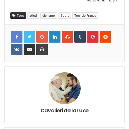
Tags
atleti
ciclismo
Sport
Tour de France
Google+
LinkedIn
StumbleUpon
Tumblr
Pinterest
Reddit
VKontakte
Share
Print
via
Email
Cavalieri della Luce