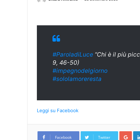
#ParoladiLuce
“Chi è il più picc
9, 46-50)
#
impegnodelgiorn
o
#sololamoreresta
Leggi su Facebook
Goo
Facebook
Twitter