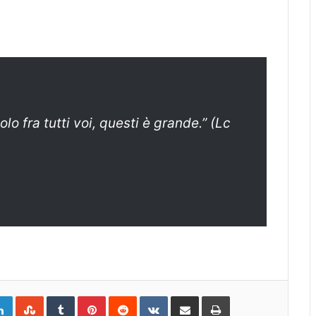
olo fra tutti voi, questi è grande.” (Lc
gle+
LinkedIn
StumbleUpon
Tumblr
Pinterest
Reddit
VKontakte
Share
Print
via
Email