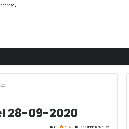
noscerete
020
del 28-09-2020
0
704
Less than a minute