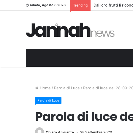
Dai loro frutti li rico
sabato, Agosto 8 2026
Trending
Home
/
Parola di Luce
/
Parola di luce del 28-09-2
Parola di Luce
Parola di luce 
Chiara Amirante
28 Settembre 2020