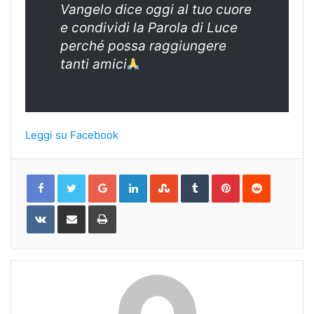
Vangelo dice oggi al tuo cuore
e condividi la Parola di Luce
perché possa raggiungere
tanti amici
Leggi su Facebook
Google+
LinkedIn
StumbleUpon
Tumblr
Pinterest
Reddit
VKontakte
Share
Print
via
Email