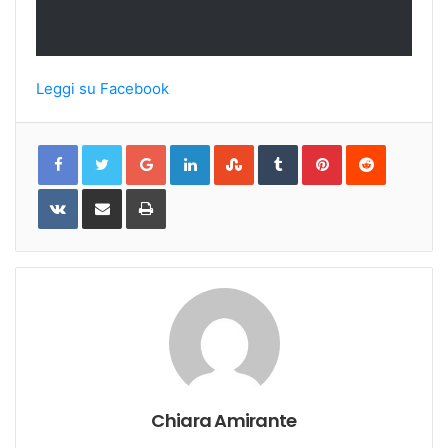
Leggi su Facebook
Google+
LinkedIn
StumbleUpon
Tumblr
Pinterest
Reddit
VKontakte
Share
Print
via
Email
Chiara Amirante