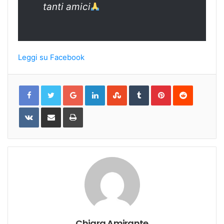
tanti amici
Leggi su Facebook
Google+
LinkedIn
StumbleUpon
Tumblr
Pinterest
Reddit
VKontakte
Share
Print
via
Email
Chiara Amirante