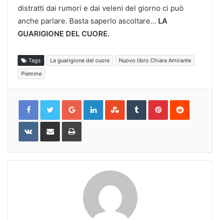
distratti dai rumori e dai veleni del giorno ci può
anche parlare. Basta saperlo ascoltare…
LA
GUARIGIONE DEL CUORE.
Tags
La guarigione del cuore
Nuovo libro Chiara Amirante
Piemme
Google+
LinkedIn
StumbleUpon
Tumblr
Pinterest
Reddit
VKontakte
Share
Print
via
Email