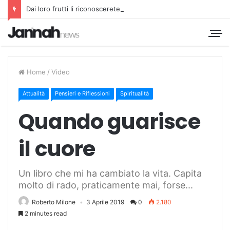
Dai loro frutti li riconoscerete
Home
/
Video
Attualità
Pensieri e Riflessioni
Spiritualità
Quando guarisce
il cuore
Un libro che mi ha cambiato la vita. Capita
molto di rado, praticamente mai, forse...
Roberto Milone
3 Aprile 2019
0
2.180
2 minutes read