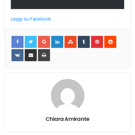
Leggi su Facebook
Google+
LinkedIn
StumbleUpon
Tumblr
Pinterest
Reddit
VKontakte
Share
Print
via
Email
Chiara Amirante