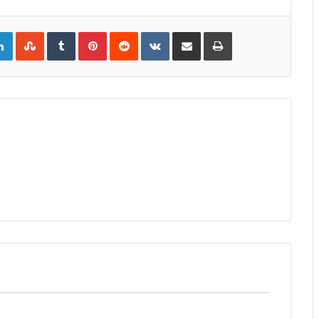
gle+
LinkedIn
StumbleUpon
Tumblr
Pinterest
Reddit
VKontakte
Share
Print
via
Email