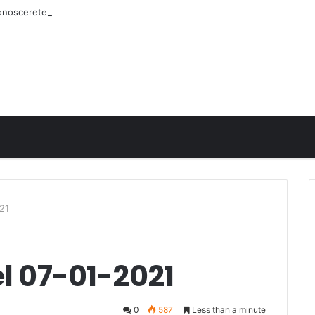
iconoscerete
021
el 07-01-2021
0
587
Less than a minute