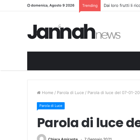
Dai loro frutti li r
domenica, Agosto 9 2026
Trending
Home
/
Parola di Luce
/
Parola di luce del 07-01-2
Parola di Luce
Parola di luce d
Chiara Amirante
7 Gennaio 2021