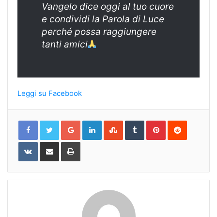
Vangelo dice oggi al tuo cuore
e condividi la Parola di Luce
perché possa raggiungere
tanti amici
Leggi su Facebook
Google+
LinkedIn
StumbleUpon
Tumblr
Pinterest
Reddit
VKontakte
Share
Print
via
Email