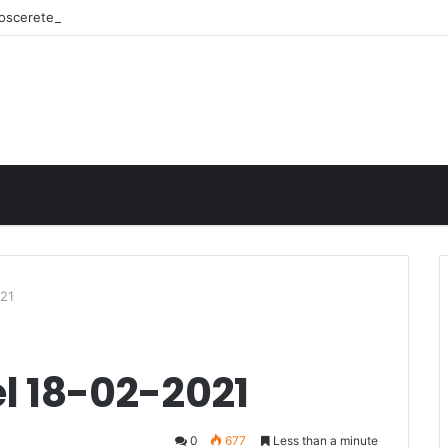
onoscerete
021
el 18-02-2021
0
677
Less than a minute