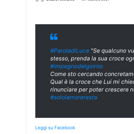
#ParoladiLuce
"Se qualcuno vuo
stesso, prenda la sua croce og
#impegnodelgiorno
Come sto cercando concretamen
Qual è la croce che Lui mi chie
rinunciare per poter crescere n
#sololamoreresta
Leggi su Facebook