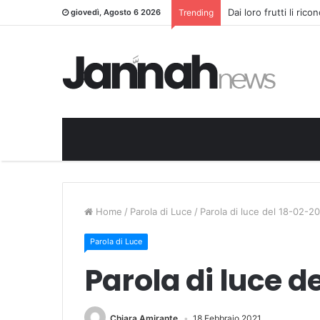
Dai loro frutti li ric
giovedì, Agosto 6 2026
Trending
Home
/
Parola di Luce
/
Parola di luce del 18-02-2
Parola di Luce
Parola di luce d
Chiara Amirante
18 Febbraio 2021