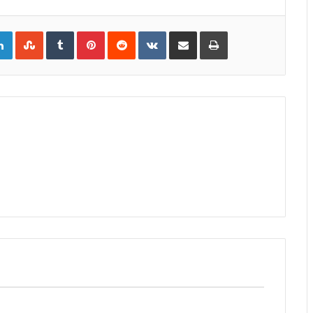
gle+
LinkedIn
StumbleUpon
Tumblr
Pinterest
Reddit
VKontakte
Share
Print
via
Email