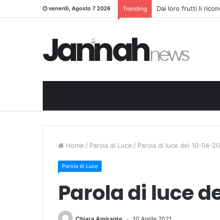
Dai loro frutti li ric
venerdì, Agosto 7 2026
Trending
Home
/
Parola di Luce
/
Parola di luce del 10-04-2
Parola di Luce
Parola di luce d
Chiara Amirante
10 Aprile 2021