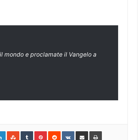
 il mondo e proclamate il Vangelo a
gle+
LinkedIn
StumbleUpon
Tumblr
Pinterest
Reddit
VKontakte
Share
Print
via
Email