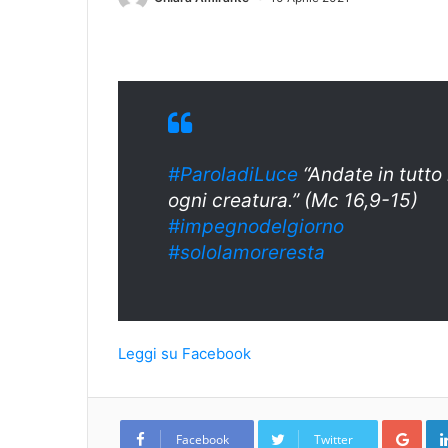
#ParoladiLuce
“Andate in tutto
ogni creatura.” (Mc 16,9-15)
#impegnodelgiorno
#sololamoreresta
Leggi su Facebook
Goo
Facebook
Twitter