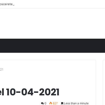
onoscerete
021
el 10-04-2021
0
627
Less than a minute