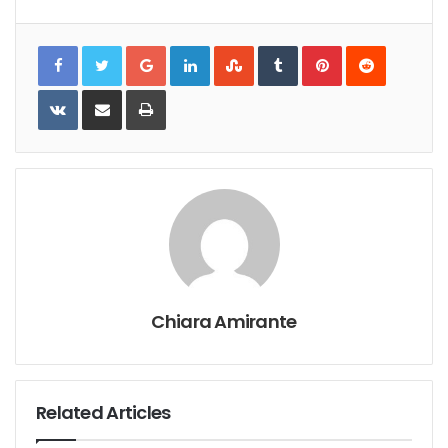
Google+
LinkedIn
StumbleUpon
Tumblr
Pinterest
Reddit
VKontakte
Share
Print
via
Email
Chiara Amirante
Related Articles