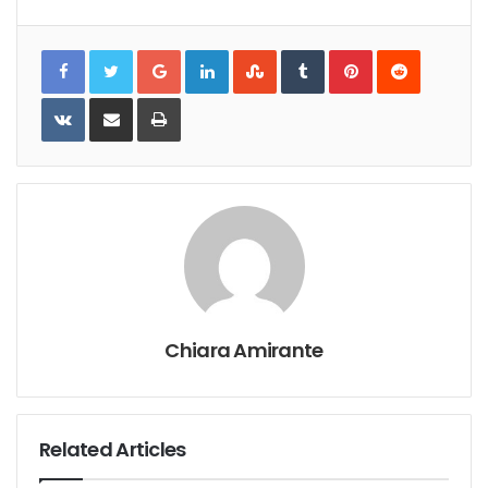
Google+
LinkedIn
StumbleUpon
Tumblr
Pinterest
Reddit
VKontakte
Share
Print
via
Email
Chiara Amirante
Related Articles