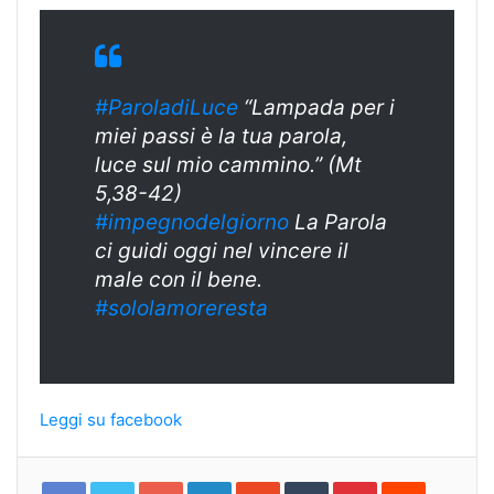
#ParoladiLuce
“Lampada per i
miei passi è la tua parola,
luce sul mio cammino.” (Mt
5,38-42)
#impegnodelgiorno
La Parola
ci guidi oggi nel vincere il
male con il bene.
#sololamoreresta
Leggi su facebook
Google+
LinkedIn
StumbleUpon
Tumblr
Pinterest
Reddit