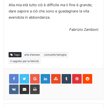
Alla mia età tutto ciò è difficile ma il fine è grande;
dare sapore a ciò che sono e guadagnare la vita
avendola in abbondanza.
Fabrizio Zamboni
Tags
arte d'amare
comunità famiglia
il segreto per la felicità
Google+
LinkedIn
StumbleUpon
Tumblr
Pinterest
Reddit
VKontakte
Share
Print
via
Email