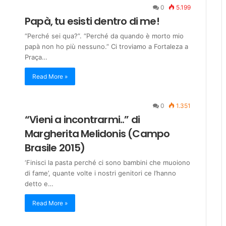
0
5.199
Papà, tu esisti dentro di me!
“Perché sei qua?”. “Perché da quando è morto mio
papà non ho più nessuno.” Ci troviamo a Fortaleza a
Praça…
Read More »
0
1.351
“Vieni a incontrarmi..” di
Margherita Melidonis (Campo
Brasile 2015)
‘Finisci la pasta perché ci sono bambini che muoiono
di fame’, quante volte i nostri genitori ce l’hanno
detto e…
Read More »