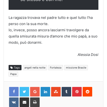
La ragazza trovava nel padre tutto e quel tutto l’ha
perso con la sua morte.
Io, invece, posso ancora lasciarmi travolgere da
quella smisurata misura d’amore che mio papà, a suo
modo, può donarmi.
Alessia Dosi
Tags
angeli nella notte
Fortaleza
missione Brasile
Papa
Google+
LinkedIn
StumbleUpon
Tumblr
Pinterest
Reddit
VKontakte
Share
Print
via
Email