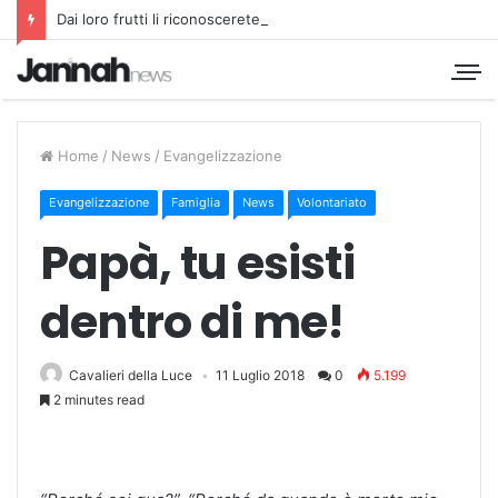
Dai loro frutti li riconoscerete
Home
/
News
/
Evangelizzazione
Evangelizzazione
Famiglia
News
Volontariato
Papà, tu esisti
dentro di me!
Cavalieri della Luce
11 Luglio 2018
0
5.199
2 minutes read