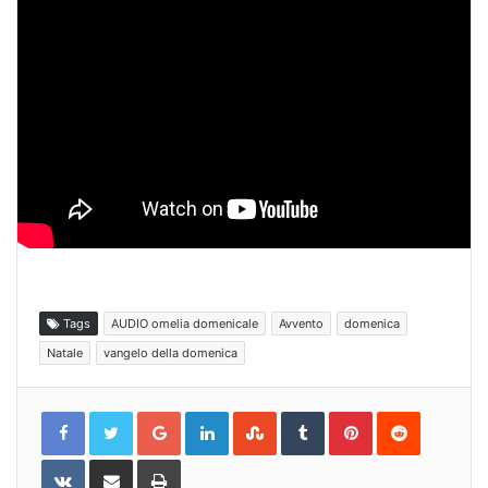
Tags
AUDIO omelia domenicale
Avvento
domenica
Natale
vangelo della domenica
Google+
LinkedIn
StumbleUpon
Tumblr
Pinterest
Reddit
VKontakte
Share
Print
via
Email