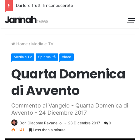
Dai loro frutti li riconoscerete
Home
/
Media e TV
Media e TV
Spiritualità
Video
Quarta Domenica
di Avvento
Commento al Vangelo - Quarta Domenica di
Avvento - 24 Dicembre 2017
Don Giacomo Pavanello
23 Dicembre 2017
0
1.141
Less than a minute