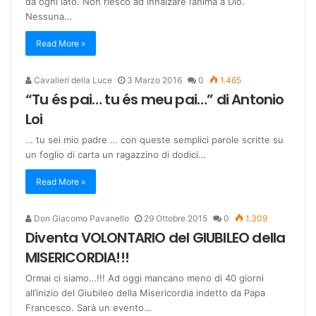
da ogni lato. Non riesco ad innalzare l’anima a Dio.
Nessuna…
Read More »
Cavalieri della Luce
3 Marzo 2016
0
1.465
“Tu és pai… tu és meu pai…” di Antonio
Loi
… tu sei mio padre … con queste semplici parole scritte su
un foglio di carta un ragazzino di dodici…
Read More »
Don Giacomo Pavanello
29 Ottobre 2015
0
1.309
Diventa VOLONTARIO del GIUBILEO della
MISERICORDIA!!!
Ormai ci siamo…!!! Ad oggi mancano meno di 40 giorni
all’inizio del Giubileo della Misericordia indetto da Papa
Francesco. Sarà un evento…