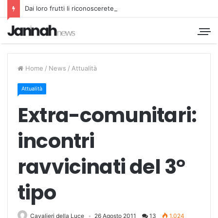
Dai loro frutti li riconoscerete
Home
/
News
/
Attualità
Attualità
Extra-comunitari:
incontri
ravvicinati del 3°
tipo
Cavalieri della Luce
26 Agosto 2011
13
1.024