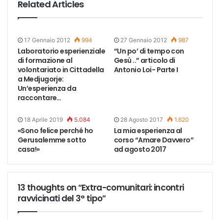
Related Articles
17 Gennaio 2012
994
27 Gennaio 2012
987
Laboratorio esperienziale
“Un po’ di tempo con
di formazione al
Gesù ..” articolo di
volontariato in Cittadella
Antonio Loi- Parte I
a Medjugorje:
Un’esperienza da
raccontare…
18 Aprile 2019
5.084
28 Agosto 2017
1.620
«Sono felice perché ho
La mia esperienza al
Gerusalemme sotto
corso “Amare Davvero”
casa!»
ad agosto 2017
13 thoughts on “Extra-comunitari: incontri
ravvicinati del 3° tipo”