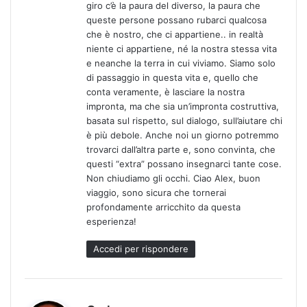
giro c’è la paura del diverso, la paura che
t
queste persone possano rubarci qualcosa
t
che è nostro, che ci appartiene.. in realtà
o
niente ci appartiene, né la nostra stessa vita
:
e neanche la terra in cui viviamo. Siamo solo
di passaggio in questa vita e, quello che
conta veramente, è lasciare la nostra
impronta, ma che sia un’impronta costruttiva,
basata sul rispetto, sul dialogo, sull’aiutare chi
è più debole. Anche noi un giorno potremmo
trovarci dall’altra parte e, sono convinta, che
questi “extra” possano insegnarci tante cose.
Non chiudiamo gli occhi. Ciao Alex, buon
viaggio, sono sicura che tornerai
profondamente arricchito da questa
esperienza!
Accedi per rispondere
h