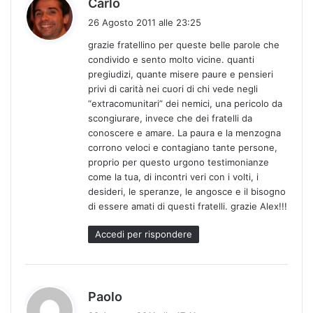
Carlo
a
26 Agosto 2011 alle 23:25
d
grazie fratellino per queste belle parole che
e
condivido e sento molto vicine. quanti
t
pregiudizi, quante misere paure e pensieri
t
privi di carità nei cuori di chi vede negli
o
“extracomunitari” dei nemici, una pericolo da
:
scongiurare, invece che dei fratelli da
conoscere e amare. La paura e la menzogna
corrono veloci e contagiano tante persone,
proprio per questo urgono testimonianze
come la tua, di incontri veri con i volti, i
desideri, le speranze, le angosce e il bisogno
di essere amati di questi fratelli. grazie Alex!!!
Accedi per rispondere
h
Paolo
a