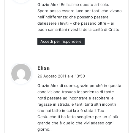
Grazie Alex! Bellissimo questo articolo.
e
Spero possa essere luce per tanti che vivono
t
nell’indifferenza: che possano passare
t
dall’essere i leviti – che passano oltre – ai
o
buon samaritani rivestiti della carità di Cristo.
:
Accedi per rispondere
h
Elisa
a
26 Agosto 2011 alle 13:50
d
Grazie Alex di cuore..grazie perchè in questa
e
condivisione trasuda l’esperienza di tante
t
notti passate ad incontrare e ascoltare le
t
ragazze in strada..e tanti tanti altri incontri
o
che hai fatto in cui la x è stata il Tuo
:
Gesù..che ti ha fatto scegliere per un sì più
grande che è quello che vivi adesso ogni
giorno..