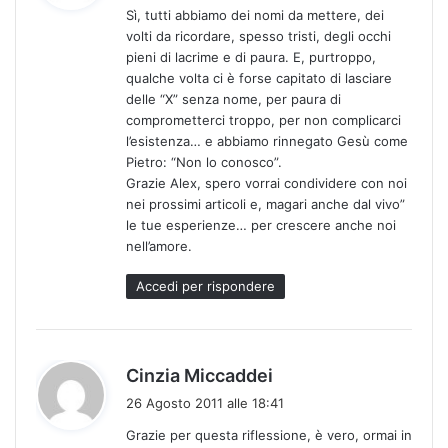
Sì, tutti abbiamo dei nomi da mettere, dei
e
volti da ricordare, spesso tristi, degli occhi
t
pieni di lacrime e di paura. E, purtroppo,
t
qualche volta ci è forse capitato di lasciare
o
delle “X” senza nome, per paura di
:
comprometterci troppo, per non complicarci
l’esistenza… e abbiamo rinnegato Gesù come
Pietro: “Non lo conosco”.
Grazie Alex, spero vorrai condividere con noi
nei prossimi articoli e, magari anche dal vivo”
le tue esperienze… per crescere anche noi
nell’amore.
Accedi per rispondere
h
Cinzia Miccaddei
a
26 Agosto 2011 alle 18:41
d
Grazie per questa riflessione, è vero, ormai in
e