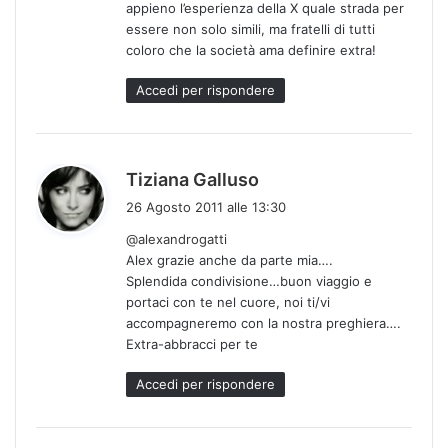
appieno l’esperienza della X quale strada per
essere non solo simili, ma fratelli di tutti
coloro che la società ama definire extra!
Accedi per rispondere
h
Tiziana Galluso
a
26 Agosto 2011 alle 13:30
d
@alexandrogatti
e
Alex grazie anche da parte mia….
t
Splendida condivisione…buon viaggio e
t
portaci con te nel cuore, noi ti/vi
o
accompagneremo con la nostra preghiera….
:
Extra-abbracci per te
Accedi per rispondere