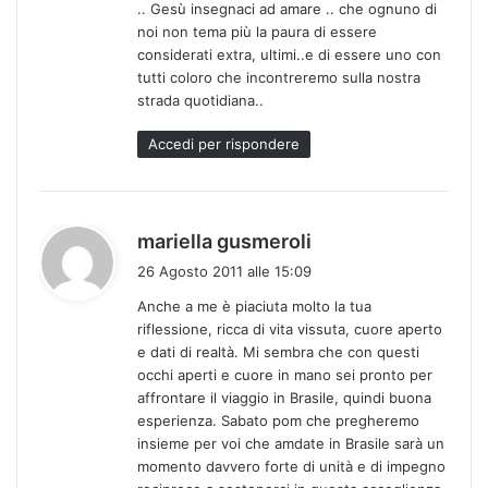
.. Gesù insegnaci ad amare .. che ognuno di
noi non tema più la paura di essere
considerati extra, ultimi..e di essere uno con
tutti coloro che incontreremo sulla nostra
strada quotidiana..
Accedi per rispondere
h
mariella gusmeroli
a
26 Agosto 2011 alle 15:09
d
Anche a me è piaciuta molto la tua
e
riflessione, ricca di vita vissuta, cuore aperto
t
e dati di realtà. Mi sembra che con questi
t
occhi aperti e cuore in mano sei pronto per
o
affrontare il viaggio in Brasile, quindi buona
:
esperienza. Sabato pom che pregheremo
insieme per voi che amdate in Brasile sarà un
momento davvero forte di unità e di impegno