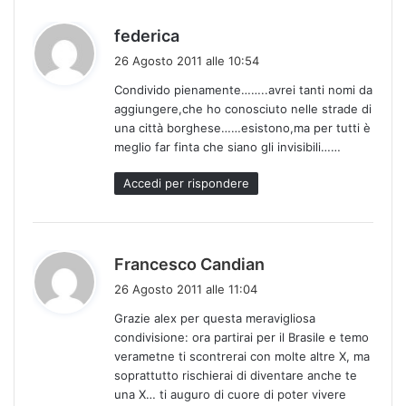
h
federica
a
26 Agosto 2011 alle 10:54
d
Condivido pienamente……..avrei tanti nomi da
e
aggiungere,che ho conosciuto nelle strade di
t
una città borghese……esistono,ma per tutti è
t
meglio far finta che siano gli invisibili……
o
:
Accedi per rispondere
h
Francesco Candian
a
26 Agosto 2011 alle 11:04
d
Grazie alex per questa meravigliosa
e
condivisione: ora partirai per il Brasile e temo
t
verametne ti scontrerai con molte altre X, ma
t
soprattutto rischierai di diventare anche te
o
una X… ti auguro di cuore di poter vivere
: