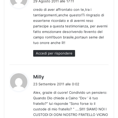
29 Agosto 2011 alle 17:11
d
credo di aver affrontato con te,tra i
e
tantiargomenti,anche questo!Ti ringrazio di
t
essertene ricordato e di avermi reso
t
partecipe a questa testimonianza, per avermi
o
fatto emozionare descrivendo l’evento del
:
campo rom!!buon brasile,portaun seme del
tuo onore anche lì!!
Accedi per rispondere
h
Milly
a
23 Settembre 2011 alle 0:02
d
Alex, grazie di cuore! Condivido un pensiero:
e
Quando Dio chiede a Caino “Dov ‘ è tuo
t
fratello?” lui risponde “Sono forse io il
t
custode di mio fratello? ” ….SI!!! SIAMO NOI I
o
CUSTODI DI OGNI NOSTRO FRATELLO VICINO
: