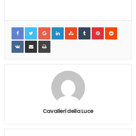
Google+
LinkedIn
StumbleUpon
Tumblr
Pinterest
Reddit
VKontakte
Share
Print
via
Email
Cavalieri della Luce