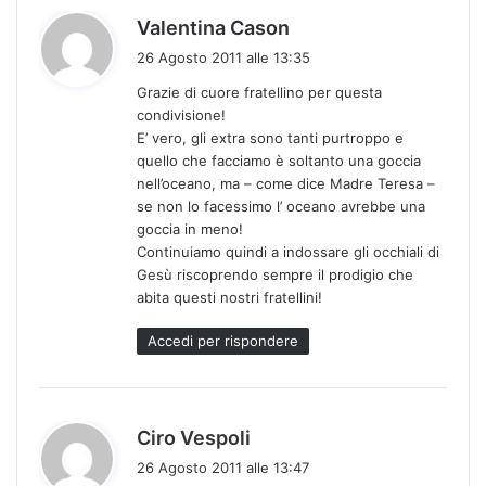
h
Valentina Cason
a
26 Agosto 2011 alle 13:35
d
Grazie di cuore fratellino per questa
e
condivisione!
t
E’ vero, gli extra sono tanti purtroppo e
t
quello che facciamo è soltanto una goccia
o
nell’oceano, ma – come dice Madre Teresa –
:
se non lo facessimo l’ oceano avrebbe una
goccia in meno!
Continuiamo quindi a indossare gli occhiali di
Gesù riscoprendo sempre il prodigio che
abita questi nostri fratellini!
Accedi per rispondere
h
Ciro Vespoli
a
26 Agosto 2011 alle 13:47
d