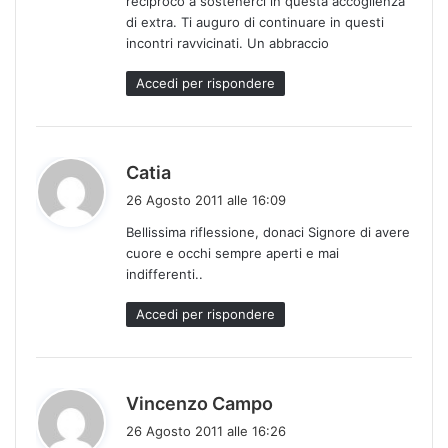
reciproco a sostenerci in questa accoglienza
di extra. Ti auguro di continuare in questi
incontri ravvicinati. Un abbraccio
Accedi per rispondere
h
Catia
a
26 Agosto 2011 alle 16:09
d
Bellissima riflessione, donaci Signore di avere
e
cuore e occhi sempre aperti e mai
t
indifferenti..
t
o
Accedi per rispondere
:
h
Vincenzo Campo
a
26 Agosto 2011 alle 16:26
d