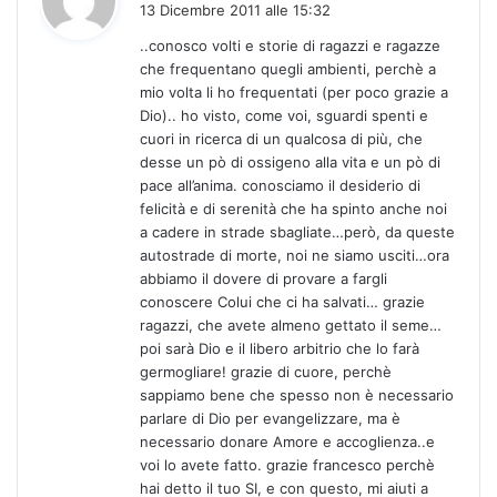
13 Dicembre 2011 alle 15:32
d
..conosco volti e storie di ragazzi e ragazze
e
che frequentano quegli ambienti, perchè a
t
mio volta li ho frequentati (per poco grazie a
t
Dio).. ho visto, come voi, sguardi spenti e
o
cuori in ricerca di un qualcosa di più, che
:
desse un pò di ossigeno alla vita e un pò di
pace all’anima. conosciamo il desiderio di
felicità e di serenità che ha spinto anche noi
a cadere in strade sbagliate…però, da queste
autostrade di morte, noi ne siamo usciti…ora
abbiamo il dovere di provare a fargli
conoscere Colui che ci ha salvati… grazie
ragazzi, che avete almeno gettato il seme…
poi sarà Dio e il libero arbitrio che lo farà
germogliare! grazie di cuore, perchè
sappiamo bene che spesso non è necessario
parlare di Dio per evangelizzare, ma è
necessario donare Amore e accoglienza..e
voi lo avete fatto. grazie francesco perchè
hai detto il tuo SI, e con questo, mi aiuti a