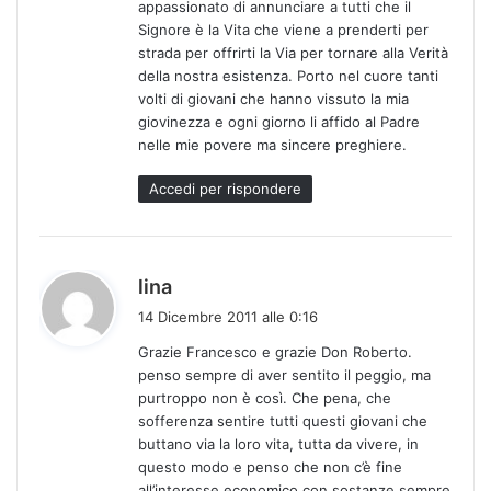
appassionato di annunciare a tutti che il
Signore è la Vita che viene a prenderti per
strada per offrirti la Via per tornare alla Verità
della nostra esistenza. Porto nel cuore tanti
volti di giovani che hanno vissuto la mia
giovinezza e ogni giorno li affido al Padre
nelle mie povere ma sincere preghiere.
Accedi per rispondere
h
lina
a
14 Dicembre 2011 alle 0:16
d
Grazie Francesco e grazie Don Roberto.
e
penso sempre di aver sentito il peggio, ma
t
purtroppo non è così. Che pena, che
t
sofferenza sentire tutti questi giovani che
o
buttano via la loro vita, tutta da vivere, in
:
questo modo e penso che non c’è fine
all’interesse economico con sostanze sempre