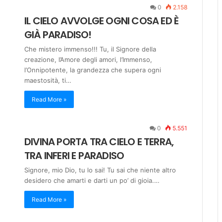
0
2.158
IL CIELO AVVOLGE OGNI COSA ED È
GIÀ PARADISO!
Che mistero immenso!!! Tu, il Signore della
creazione, l’Amore degli amori, l’Immenso,
l’Onnipotente, la grandezza che supera ogni
maestosità, ti…
Read More »
0
5.551
DIVINA PORTA TRA CIELO E TERRA,
TRA INFERI E PARADISO
Signore, mio Dio, tu lo sai! Tu sai che niente altro
desidero che amarti e darti un po’ di gioia.…
Read More »