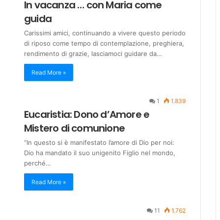
In vacanza … con Maria come
guida
Carissimi amici, continuando a vivere questo periodo
di riposo come tempo di contemplazione, preghiera,
rendimento di grazie, lasciamoci guidare da…
Read More »
1
1.839
Eucaristia: Dono d’Amore e
Mistero di comunione
“In questo si è manifestato l’amore di Dio per noi:
Dio ha mandato il suo unigenito Figlio nel mondo,
perché…
Read More »
11
1.762