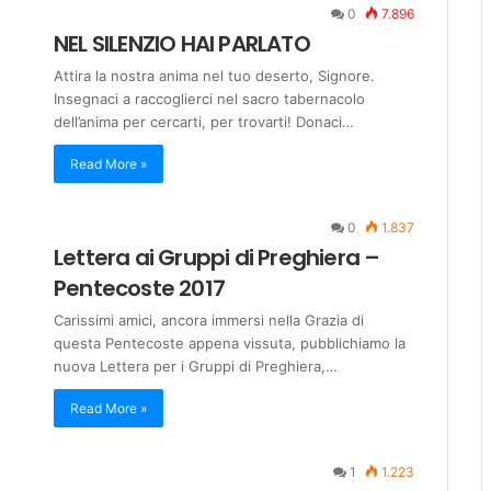
0
7.896
NEL SILENZIO HAI PARLATO
Attira la nostra anima nel tuo deserto, Signore.
Insegnaci a raccoglierci nel sacro tabernacolo
dell’anima per cercarti, per trovarti! Donaci…
Read More »
0
1.837
Lettera ai Gruppi di Preghiera –
Pentecoste 2017
Carissimi amici, ancora immersi nella Grazia di
questa Pentecoste appena vissuta, pubblichiamo la
nuova Lettera per i Gruppi di Preghiera,…
Read More »
1
1.223