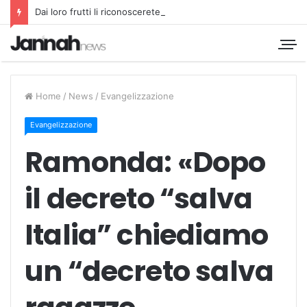
Dai loro frutti li riconoscerete
Home
/
News
/
Evangelizzazione
Evangelizzazione
Ramonda: «Dopo
il decreto “salva
Italia” chiediamo
un “decreto salva