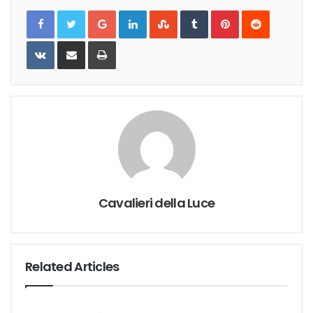
Google+
LinkedIn
StumbleUpon
Tumblr
Pinterest
Reddit
VKontakte
Share
Print
via
Email
Cavalieri della Luce
Related Articles