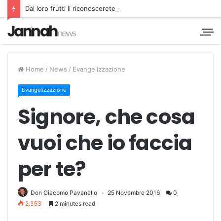
Dai loro frutti li riconoscerete
Home
/
News
/
Evangelizzazione
Evangelizzazione
Signore, che cosa
vuoi che io faccia
per te?
Don Giacomo Pavanello
25 Novembre 2016
0
2.353
2 minutes read