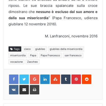
riposo. Le sue braccia spalancate sulla croce
dimostrano che
nessuno è escluso dal suo amore e
dalla sua misericordia
” (Papa Francesco, udienza
giubilare 12 novembre 2016).
M. Lanfranconi, novembre 2016
Tags
cieco
giubileo
giubileo della misericordia
misericordia
Papa
Papa Francesco
san francesco
vocazione
Zaccheo
Google+
LinkedIn
StumbleUpon
Tumblr
Pinterest
Reddit
VKontakte
Share
Print
via
Email