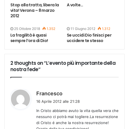
Stop alla tratta, libera la
A volte…
vita! Verona – 8 marzo
2012
25 Ottobre 2018
1.352
11 Giugno 2012
1.312
La fragilità è quasi
Se uccidi Dio finisci per
sempre l’ora di Dio!
uccidere te stesso
2 thoughts on “L’evento più importante della
nostra fede”
h
Francesco
a
16 Aprile 2012 alle 21:28
d
In Cristo abbiamo avuto la vita quella vera che
e
nessuno ci potrà mai togliere.La resurrezione
t
di Cristo é anche la nostra resurrezione!
t
Grazie della tua condivisione!