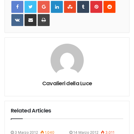
Google+
LinkedIn
StumbleUpon
Tumblr
Pinterest
Reddit
VKontakte
Share
Print
via
Email
Cavalieri della Luce
Related Articles
3 Marzo 2012
1.040
14 Marzo 2012
3.011