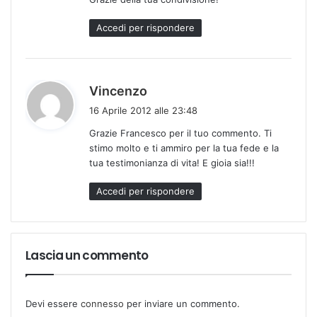
o
:
Accedi per rispondere
h
Vincenzo
a
16 Aprile 2012 alle 23:48
d
Grazie Francesco per il tuo commento. Ti
e
stimo molto e ti ammiro per la tua fede e la
t
tua testimonianza di vita! E gioia sia!!!
t
o
Accedi per rispondere
:
Lascia un commento
Devi essere
connesso
per inviare un commento.