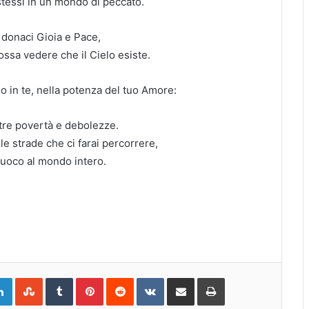
stessi in un mondo di peccato.
 donaci Gioia e Pace,
ossa vedere che il Cielo esiste.
o in te, nella potenza del tuo Amore:
tre povertà e debolezze.
le strade che ci farai percorrere,
Fuoco al mondo intero.
gle+
LinkedIn
StumbleUpon
Tumblr
Pinterest
Reddit
VKontakte
Share
Print
via
Email