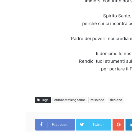
immersi con tutto noi 
Spirito Santo,
perché chi ci incontra p
Padre dei poveri, noi crediam
ti doniamo le nos
Rendici tuoi strumenti sul
per portare il 
Tags
chihasetevengaame
missione
riccione
Goo
Facebook
Twitter