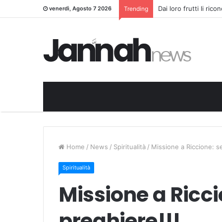
Dai loro frutti li ric
venerdì, Agosto 7 2026
Trending
Home
/
News
/
Spiritualità
/
Missione a Riccione: s
Spiritualità
Missione a Ricc
preghiere!!!