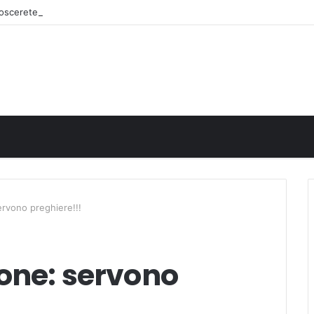
onoscerete
ervono preghiere!!!
ione: servono