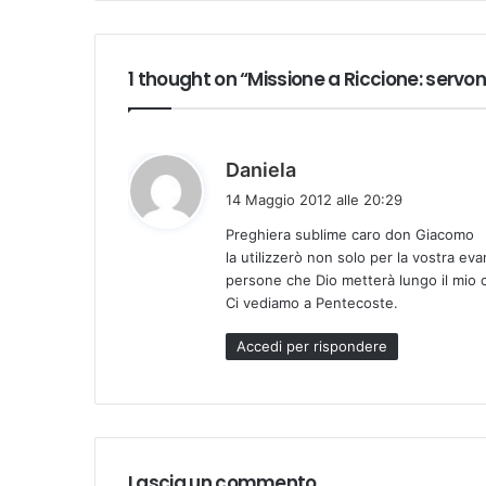
1 thought on “Missione a Riccione: servon
h
Daniela
a
14 Maggio 2012 alle 20:29
d
Preghiera sublime caro don Giacomo
e
la utilizzerò non solo per la vostra e
t
persone che Dio metterà lungo il mio
t
Ci vediamo a Pentecoste.
o
:
Accedi per rispondere
Lascia un commento