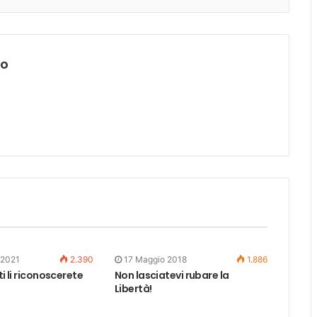
lo
 2021
2.390
17 Maggio 2018
1.886
ti li riconoscerete
Non lasciatevi rubare la
Libertà!