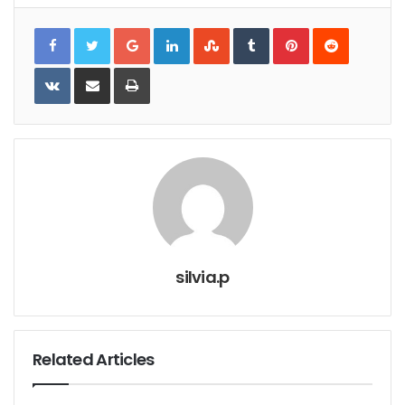
Google+
LinkedIn
StumbleUpon
Tumblr
Pinterest
Reddit
VKontakte
Share
Print
via
Email
silvia.p
Related Articles