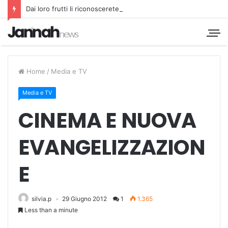
Dai loro frutti li riconoscerete
Home
/
Media e TV
Media e TV
CINEMA E NUOVA
EVANGELIZZAZION
E
silvia.p
29 Giugno 2012
1
1.365
Less than a minute