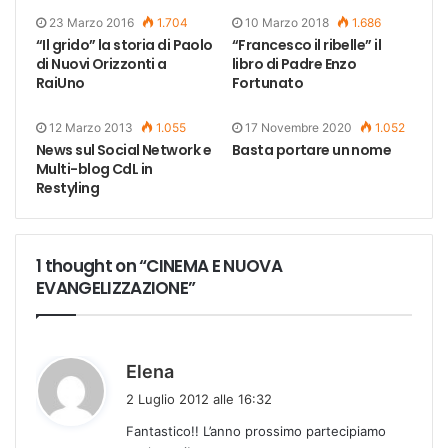
23 Marzo 2016
1.704
10 Marzo 2018
1.686
“Il grido” la storia di Paolo
“Francesco il ribelle” il
di Nuovi Orizzonti a
libro di Padre Enzo
RaiUno
Fortunato
12 Marzo 2013
1.055
17 Novembre 2020
1.052
News sul Social Network e
Basta portare un nome
Multi-blog CdL in
Restyling
1 thought on “CINEMA E NUOVA
EVANGELIZZAZIONE”
h
Elena
a
2 Luglio 2012 alle 16:32
d
Fantastico!! L’anno prossimo partecipiamo
e