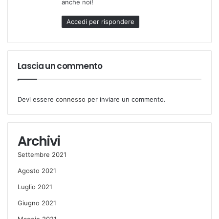
anche noi!
t
t
Accedi per rispondere
o
:
Lascia un commento
Devi essere
connesso
per inviare un commento.
Archivi
Settembre 2021
Agosto 2021
Luglio 2021
Giugno 2021
Maggio 2021