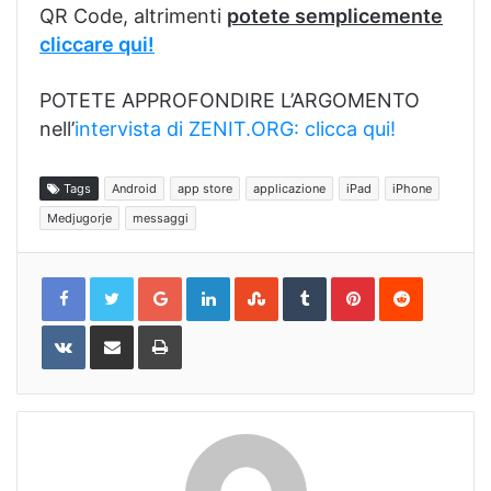
QR Code, altrimenti
potete semplicemente
cliccare qui!
POTETE APPROFONDIRE L’ARGOMENTO
nell’
intervista di ZENIT.ORG: clicca qui!
Tags
Android
app store
applicazione
iPad
iPhone
Medjugorje
messaggi
Google+
LinkedIn
StumbleUpon
Tumblr
Pinterest
Reddit
VKontakte
Share
Print
via
Email