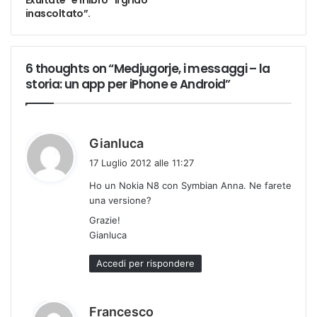
Exultate” e il libro “Il grido
inascoltato”.
6 thoughts on “Medjugorje, i messaggi – la
storia: un app per iPhone e Android”
h
Gianluca
a
17 Luglio 2012 alle 11:27
d
Ho un Nokia N8 con Symbian Anna. Ne farete
e
una versione?
t
Grazie!
t
Gianluca
o
:
Accedi per rispondere
h
Francesco