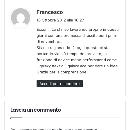
h
Francesco
a
16 Ottobre 2012 alle 16:27
d
Eccomi. La stimao lavorando proprio in questi
e
giorni con una promessa di uscita per i primi
t
di novembre…
t
Stiamo ragionando L’app, e questo ci sta
o
portando via più tempo del previsto, in
:
funzione di device meno perforamenti come
il galaxy next o il galaxy ace per dare un idea.
Grazie per la comprensione
Accedi per rispondere
Lascia un commento
Devi essere
connesso
per inviare un commento.