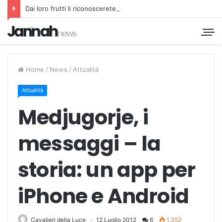
Dai loro frutti li riconoscerete
Home
/
News
/
Attualità
Attualità
Medjugorje, i
messaggi – la
storia: un app per
iPhone e Android
Cavalieri della Luce
12 Luglio 2012
6
1.352