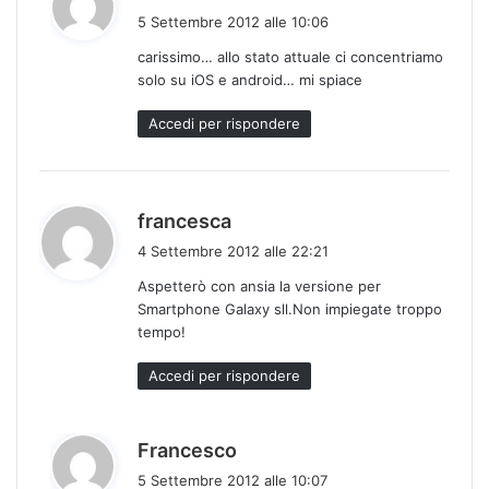
a
5 Settembre 2012 alle 10:06
d
carissimo… allo stato attuale ci concentriamo
e
solo su iOS e android… mi spiace
t
t
Accedi per rispondere
o
:
h
francesca
a
4 Settembre 2012 alle 22:21
d
Aspetterò con ansia la versione per
e
Smartphone Galaxy sll.Non impiegate troppo
t
tempo!
t
o
Accedi per rispondere
:
h
Francesco
a
5 Settembre 2012 alle 10:07