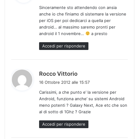
d
Sinceramente sto attendendo con ansia
e
anche io che finiamo di sistemare la versione
t
per iOS per poi dedicarci a quella per
t
android… al massimo saremo pronti per
o
android il 1 novembre…
a presto
:
Accedi per rispondere
h
Rocco Vittorio
a
16 Ottobre 2012 alle 15:57
d
Carissimi, a che punto e’ la versione per
e
Android, funziona anche’ su sistemi Android
t
meno potenti ? Galaxy Next, Ace etc che son
t
al di sotto di 1Ghz ? Grazie
o
:
Accedi per rispondere