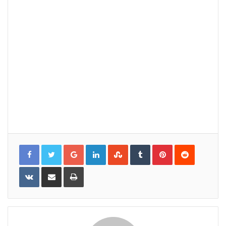
Google+
LinkedIn
StumbleUpon
Tumblr
Pinterest
Reddit
VKontakte
Share
Print
via
Email