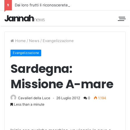
Dai loro frutti li riconoscerete
Home
/
News
/
Evangelizzazione
Evangelizzazione
Sardegna:
Missione A-mare
Cavalieri della Luce
26 Luglio 2012
0
1.194
Less than a minute