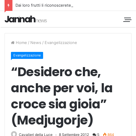
Dai loro frutti li riconoscerete
Home
/
News
/
Evangelizzazione
Evangelizzazione
“Desidero che,
anche per voi, la
croce sia gioia”
(Medjugorje)
Cavalieri della Luce
8 Settembre 2012
5
864