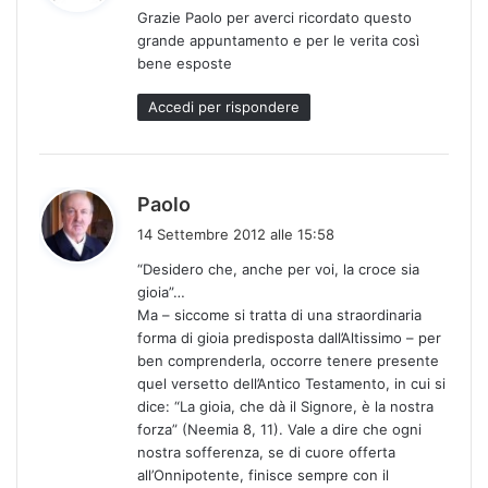
Grazie Paolo per averci ricordato questo
e
grande appuntamento e per le verita così
t
bene esposte
t
o
Accedi per rispondere
:
h
Paolo
a
14 Settembre 2012 alle 15:58
d
“Desidero che, anche per voi, la croce sia
e
gioia”…
t
Ma – siccome si tratta di una straordinaria
t
forma di gioia predisposta dall’Altissimo – per
o
ben comprenderla, occorre tenere presente
:
quel versetto dell’Antico Testamento, in cui si
dice: “La gioia, che dà il Signore, è la nostra
forza” (Neemia 8, 11). Vale a dire che ogni
nostra sofferenza, se di cuore offerta
all’Onnipotente, finisce sempre con il