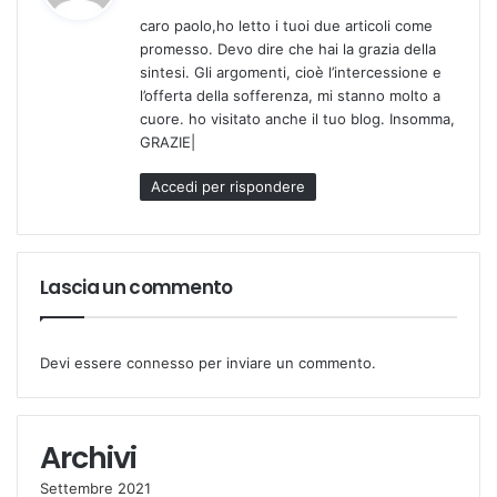
d
caro paolo,ho letto i tuoi due articoli come
e
promesso. Devo dire che hai la grazia della
t
sintesi. Gli argomenti, cioè l’intercessione e
t
l’offerta della sofferenza, mi stanno molto a
o
cuore. ho visitato anche il tuo blog. Insomma,
:
GRAZIE|
Accedi per rispondere
Lascia un commento
Devi essere
connesso
per inviare un commento.
Archivi
Settembre 2021