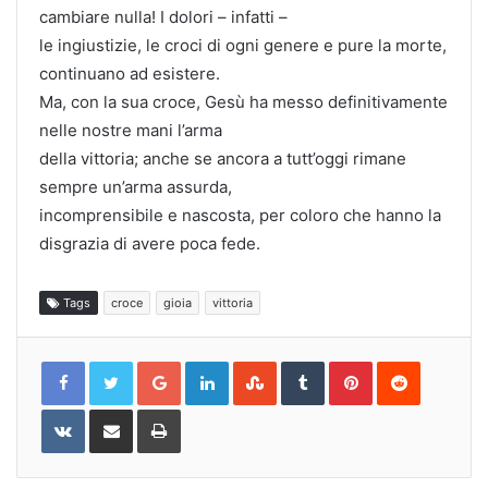
cambiare nulla! I dolori – infatti –
le ingiustizie, le croci di ogni genere e pure la morte,
continuano ad esistere.
Ma, con la sua croce, Gesù ha messo definitivamente
nelle nostre mani l’arma
della vittoria; anche se ancora a tutt’oggi rimane
sempre un’arma assurda,
incomprensibile e nascosta, per coloro che hanno la
disgrazia di avere poca fede.
Tags
croce
gioia
vittoria
Google+
LinkedIn
StumbleUpon
Tumblr
Pinterest
Reddit
VKontakte
Share
Print
via
Email