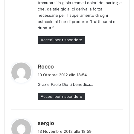
tramutarsi in gioia (come i dolori del parto); e
che, da tale gioia, ci deriva la forza
necessaria per il superamento di ogni
ostacolo al fine di produrre “frutti buoni e
duraturi”.
Accedi per rispondere
h
Rocco
a
10 Ottobre 2012 alle 18:54
d
Grazie Paolo Dio ti benedica…
e
t
Accedi per rispondere
t
o
:
h
sergio
a
13 Novembre 2012 alle 18:59