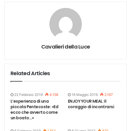
Cavalieri della Luce
Related Articles
22 Febbraio 2019
4.158
16 Maggio 2019
2.167
L’esperienza di una
ENJOY YOUR MEAL: Il
piccola Pentecoste: «Ed
coraggio di incontrarsi
ecco che avverto come
un boato…»
6 Febbraio 2019
1.812
6 Giugno 2012
870