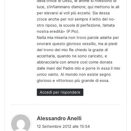
della croce di Gesù, le anime si rivestono di
luce, s’infiammano d’amore; qui mettono le ali
per elevarsi ai voli più eccelsi. Sia dessa
croce anche per noi sempre il letto del no­
stro riposo, la scuola di perfezione, l’amata
nostra eredità> (P.Pio).
Nella mia miseria non trovo parole adatte per
onorare questo glorioso vessillo, ma ai piedi
del trono del mio Re chiedo la grazie di
accettarla, quando ne sono caricato, e
abbracciarla con amore così come donata
dalle mani del Padre mio e porre in essa il mio
unico vanto. Al mondo non esiste segno
glorioso e vittorioso più grande di essa.
Accedi per rispondere
h
Alessandro Anelli
a
12 Settembre 2012 alle 15:54
d