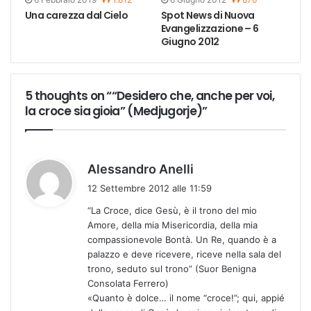
Una carezza dal Cielo
Spot News di Nuova
Evangelizzazione – 6
Giugno 2012
5 thoughts on ““Desidero che, anche per voi,
la croce sia gioia” (Medjugorje)”
h
Alessandro Anelli
a
12 Settembre 2012 alle 11:59
d
“La Croce, dice Gesù, è il trono del mio
e
Amore, della mia Misericordia, della mia
t
compassionevole Bontà. Un Re, quando è a
t
palazzo e deve ricevere, riceve nella sala del
o
trono, seduto sul trono” (Suor Benigna
:
Consolata Ferrero)
«Quanto è dolce… il nome “croce!”; qui, appié