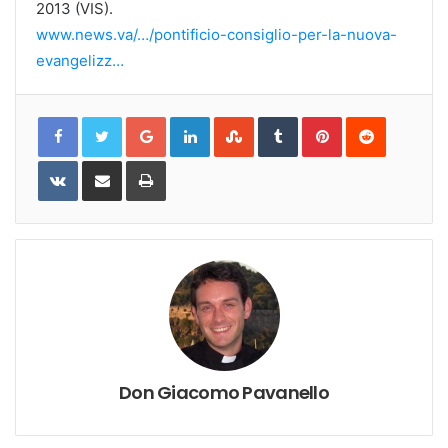
2013 (VIS).
www.news.va/…/pontificio-consiglio-per-la-nuova-
evangelizz…
Google+
LinkedIn
StumbleUpon
Tumblr
Pinterest
Reddit
VKontakte
Share
Print
via
Email
Don Giacomo Pavanello