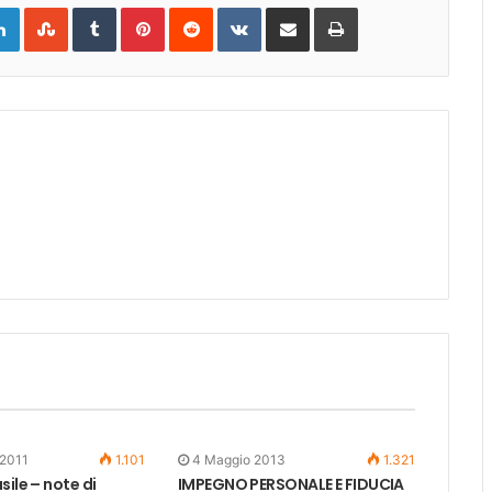
gle+
LinkedIn
StumbleUpon
Tumblr
Pinterest
Reddit
VKontakte
Share
Print
via
Email
 2011
1.101
4 Maggio 2013
1.321
sile – note di
IMPEGNO PERSONALE E FIDUCIA