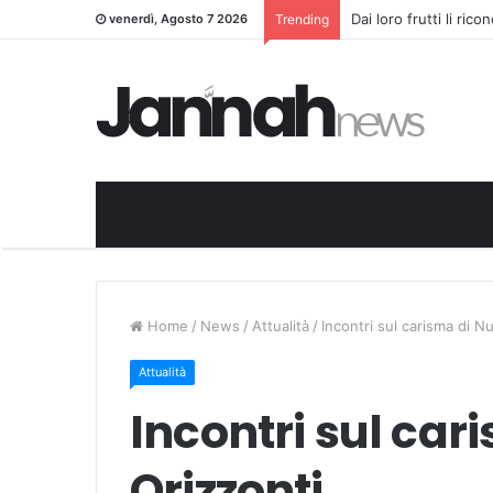
Dai loro frutti li ric
venerdì, Agosto 7 2026
Trending
Home
/
News
/
Attualità
/
Incontri sul carisma di N
Attualità
Incontri sul car
Orizzonti