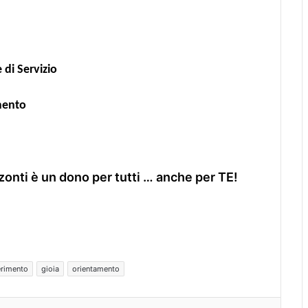
 di Servizio
mento
zzonti è un dono per tutti … anche per TE!
erimento
gioia
orientamento