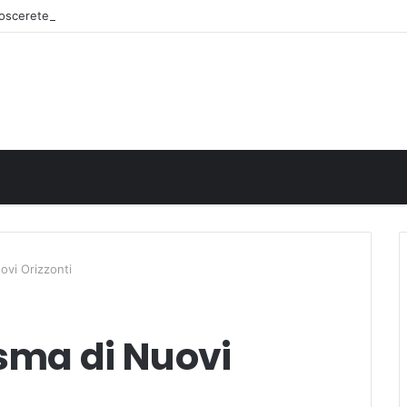
onoscerete
uovi Orizzonti
isma di Nuovi