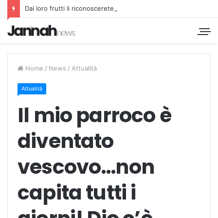
Dai loro frutti li riconoscerete
Home
/
News
/
Attualità
Attualità
Il mio parroco è
diventato
vescovo…non
capita tutti i