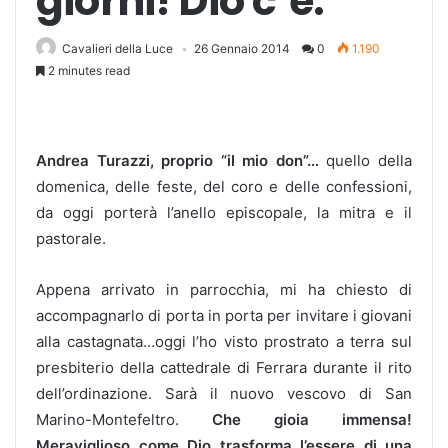
giorni! Dio c’è.
Cavalieri della Luce
26 Gennaio 2014
0
1.190
2 minutes read
Andrea Turazzi, proprio “il mio don”…
quello della
domenica, delle feste, del coro e delle confessioni,
da oggi porterà l’anello episcopale, la mitra e il
pastorale.
Appena arrivato in parrocchia, mi ha chiesto di
accompagnarlo di porta in porta per invitare i giovani
alla castagnata…oggi l’ho visto prostrato a terra sul
presbiterio della cattedrale di Ferrara durante il rito
dell’ordinazione. Sarà il nuovo vescovo di San
Marino-Montefeltro.
Che gioia immensa!
Meraviglioso come Dio trasforma l’essere di una