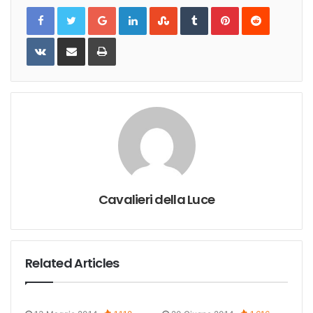
Google+
LinkedIn
StumbleUpon
Tumblr
Pinterest
Reddit
VKontakte
Share
Print
via
Email
Cavalieri della Luce
Related Articles