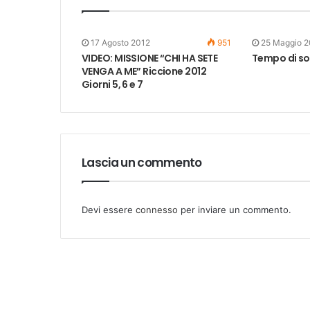
17 Agosto 2012
951
25 Maggio 2
VIDEO: MISSIONE “CHI HA SETE
Tempo di so
VENGA A ME” Riccione 2012
Giorni 5, 6 e 7
Lascia un commento
Devi essere
connesso
per inviare un commento.