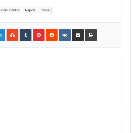
e nella notte
Napoli
Roma
gle+
LinkedIn
StumbleUpon
Tumblr
Pinterest
Reddit
VKontakte
Share
Print
via
Email