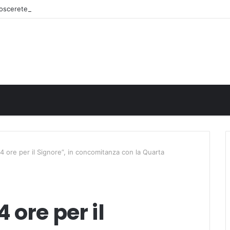
onoscerete
 ore per il Signore”, in concomitanza con la Quarta
 ore per il