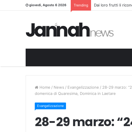
Dai loro frutti li ric
giovedì, Agosto 6 2026
Trending
Home
/
News
/
Evangelizzazione
/
28-29 marzo: “24
domenica di Quaresima, Dominica in Laetare
Evangelizzazione
28-29 marzo: “24