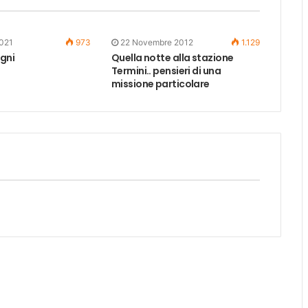
021
973
22 Novembre 2012
1.129
gni
Quella notte alla stazione
Termini.. pensieri di una
missione particolare