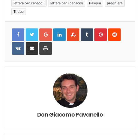
lettera per cenacoli
lettera per i cenacoli
Pasqua
preghiera
Triduo
Google+
LinkedIn
StumbleUpon
Tumblr
Pinterest
Reddit
VKontakte
Share
Print
via
Email
Don Giacomo Pavanello