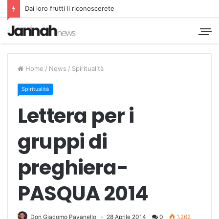
Dai loro frutti li riconoscerete
Home
/
News
/
Spiritualità
Spiritualità
Lettera per i
gruppi di
preghiera-
PASQUA 2014
Don Giacomo Pavanello
28 Aprile 2014
0
1.262