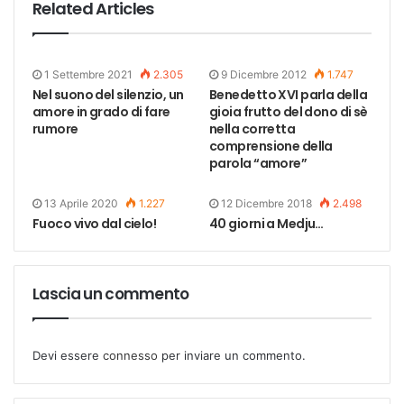
Related Articles
1 Settembre 2021
2.305
9 Dicembre 2012
1.747
Nel suono del silenzio, un
Benedetto XVI parla della
amore in grado di fare
gioia frutto del dono di sè
rumore
nella corretta
comprensione della
parola “amore”
13 Aprile 2020
1.227
12 Dicembre 2018
2.498
Fuoco vivo dal cielo!
40 giorni a Medju…
Lascia un commento
Devi essere
connesso
per inviare un commento.