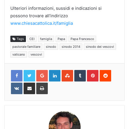
Ulteriori informazioni, sussidi e indicazioni si
possono trovare all’indirizzo
www.chiesacattolica.it/famiglia
Tags
CEI
famiglia
Papa
Papa Francesco
pastorale familiare
sinodo
sinodo 2014
sinodo dei vescovi
vaticano
vescovi
Google+
LinkedIn
StumbleUpon
Tumblr
Pinterest
Reddit
VKontakte
Share
Print
via
Email