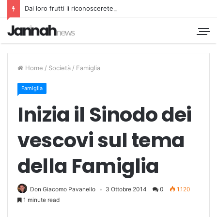
Dai loro frutti li riconoscerete
Home
/
Società
/
Famiglia
Famiglia
Inizia il Sinodo dei
vescovi sul tema
della Famiglia
Don Giacomo Pavanello
3 Ottobre 2014
0
1.120
1 minute read