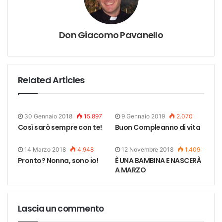
Don Giacomo Pavanello
Related Articles
30 Gennaio 2018
15.897
9 Gennaio 2019
2.070
Così sarò sempre con te!
Buon Compleanno di vita
14 Marzo 2018
4.948
12 Novembre 2018
1.409
Pronto? Nonna, sono io!
È UNA BAMBINA E NASCERÀ
A MARZO
Lascia un commento