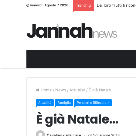
Dai loro frutti li ric
venerdì, Agosto 7 2026
Trending
Home
/
News
/
Attualità
/
È già Natale…
Attualità
Famiglia
Pensieri e Riflessioni
È già Natale…
Cavalieri della Luce
28 Novembre 2018