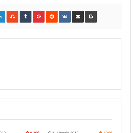
gle+
LinkedIn
StumbleUpon
Tumblr
Pinterest
Reddit
VKontakte
Share
Print
via
Email
2019
8.265
21 Maggio 2012
1.086