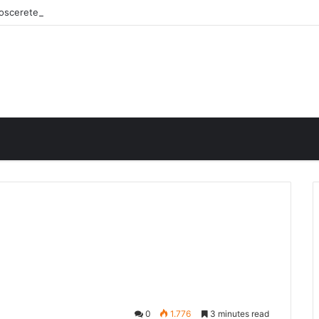
onoscerete
0
1.776
3 minutes read