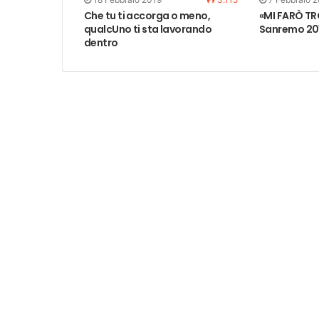
Che tu ti accorga o meno,
«MI FARÒ T
qualcUno ti sta lavorando
Sanremo 20
dentro