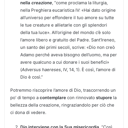
nella
creazione
, “come proclama la liturgia,
nella Preghiera eucaristica IV: «Hai dato origine
all’universo per effondere il tuo amore su tutte
le tue creature e allietarle con gli splendori
della tua luce». All’origine del mondo c’è solo
l’amore libero e gratuito del Padre. Sant’Ireneo,
un santo dei primi secoli, scrive: «Dio non creò
Adamo perché aveva bisogno dell’uomo, ma per
avere qualcuno a cui donare i suoi benefici»
(
Adversus haereses
, IV, 14, 1). È così, l’amore di
Dio è così.”
Potremmo riscoprire l’amore di Dio, trascorrendo un
po’ di tempo a
contemplare
con rinnovato
stupore
la
bellezza della creazione, ringraziandolo per ciò che
ci dona di vedere.
Dio interviene con la Sua misericordia
. “Così