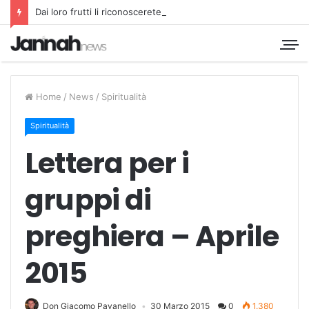
Dai loro frutti li riconoscerete
Home
/
News
/
Spiritualità
Spiritualità
Lettera per i
gruppi di
preghiera – Aprile
2015
Don Giacomo Pavanello
30 Marzo 2015
0
1.380