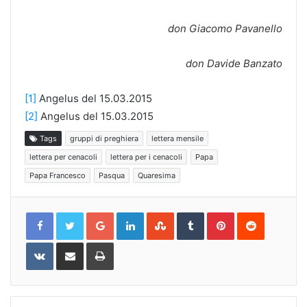
don Giacomo Pavanello
don Davide Banzato
[1]
Angelus del 15.03.2015
[2]
Angelus del 15.03.2015
Tags
gruppi di preghiera
lettera mensile
lettera per cenacoli
lettera per i cenacoli
Papa
Papa Francesco
Pasqua
Quaresima
Google+
LinkedIn
StumbleUpon
Tumblr
Pinterest
Reddit
VKontakte
Share
Print
via
Email