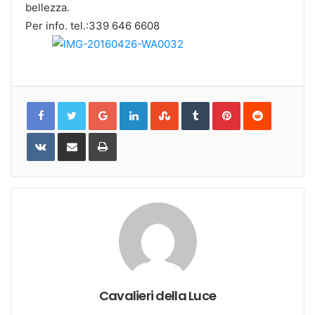
bellezza.
Per info. tel.:339 646 6608
Google+
LinkedIn
StumbleUpon
Tumblr
Pinterest
Reddit
VKontakte
Share
Print
via
Email
Cavalieri della Luce