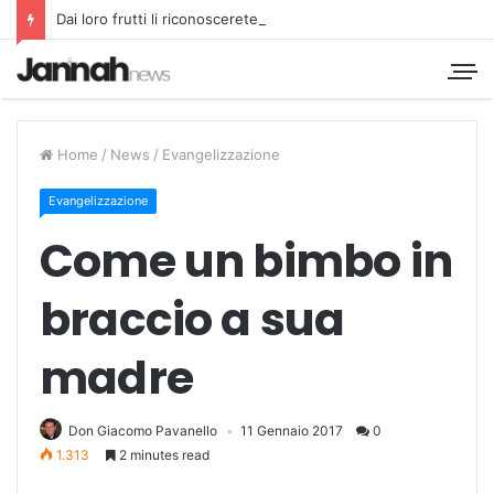
Dai loro frutti li riconoscerete
Home
/
News
/
Evangelizzazione
Evangelizzazione
Come un bimbo in
braccio a sua
madre
Don Giacomo Pavanello
11 Gennaio 2017
0
1.313
2 minutes read