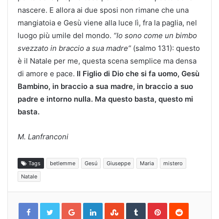
nascere. E allora ai due sposi non rimane che una
mangiatoia e Gesù viene alla luce lì, fra la paglia, nel
luogo più umile del mondo.
“Io sono come un bimbo
svezzato in braccio a sua madre”
(salmo 131): questo
è il Natale per me, questa scena semplice ma densa
di amore e pace.
Il Figlio di Dio che si fa uomo, Gesù
Bambino, in braccio a sua madre, in braccio a suo
padre e intorno nulla. Ma questo basta, questo mi
basta.
M. Lanfranconi
Tags
betlemme
Gesú
Giuseppe
Maria
mistero
Natale
Google+
LinkedIn
StumbleUpon
Tumblr
Pinterest
Reddit