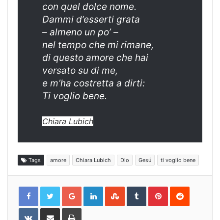
con quel dolce nome.
Dammi d’esserti grata
– almeno un po’ –
nel tempo che mi rimane,
di questo amore che hai
versato su di me,
e m’ha costretta a dirti:
Ti voglio bene.
Chiara Lubich
Tags
amore
Chiara Lubich
Dio
Gesú
ti voglio bene
Google+
LinkedIn
StumbleUpon
Tumblr
Pinterest
Reddit
VKontakte
Share
Print
via