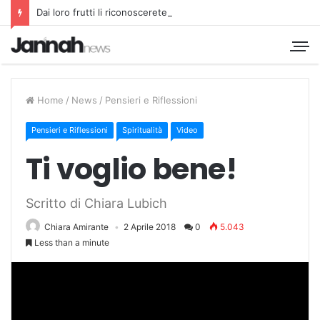
Dai loro frutti li riconoscerete
Home
/
News
/
Pensieri e Riflessioni
Pensieri e Riflessioni
Spiritualità
Video
Ti voglio bene!
Scritto di Chiara Lubich
Chiara Amirante
2 Aprile 2018
0
5.043
Less than a minute