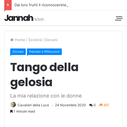
Dai loro frutti li riconoscerete
Home
/
Società
/
Giovani
Giovani
Pensieri e Riflessioni
Tango della
gelosia
La mia relazione con le donne
Cavalieri della Luce
24 Novembre 2020
0
897
1 minute read