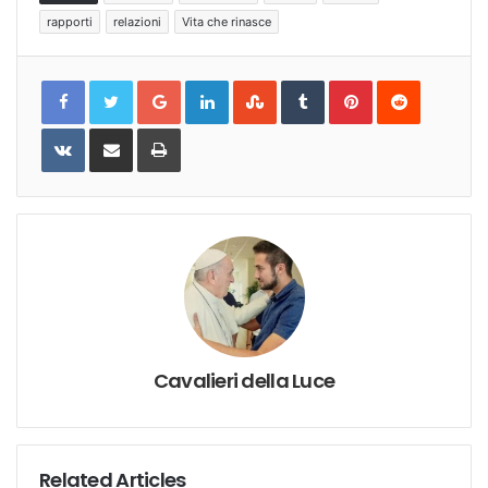
rapporti
relazioni
Vita che rinasce
Google+
LinkedIn
StumbleUpon
Tumblr
Pinterest
Reddit
VKontakte
Share
Print
via
Email
Cavalieri della Luce
Related Articles