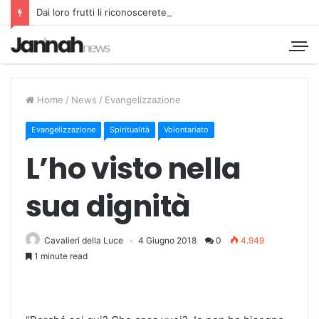
Dai loro frutti li riconoscerete
Home
/
News
/
Evangelizzazione
Evangelizzazione
Spiritualità
Volontariato
L’ho visto nella
sua dignità
Cavalieri della Luce
4 Giugno 2018
0
4.949
1 minute read