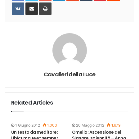
VKontakte
Share
Print
via
Email
Cavalieri della Luce
Related Articles
1 Giugno 2012
1.003
20 Maggio 2012
1.679
Un testo da meditare:
Omelia: Ascensione del
Ubicumque et semper
Signore, solennità – Anno