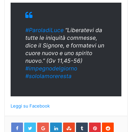
#ParoladiLuce
“Liberatevi da
tutte le iniquità commesse,
dice il Signore, e formatevi un
cuore nuovo e uno spirito
nuovo.” (Gv 11,45-56)
#impegnodelgiorno
#sololamoreresta
Leggi su Facebook
Google+
LinkedIn
StumbleUpon
Tumblr
Pinterest
Reddit