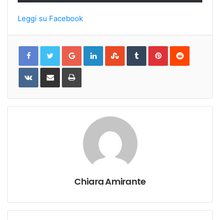
Leggi su Facebook
Google+
LinkedIn
StumbleUpon
Tumblr
Pinterest
Reddit
VKontakte
Share
Print
via
Email
Chiara Amirante