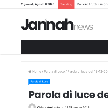
Dai loro frutti li ric
giovedì, Agosto 6 2026
Trending
Home
/
Parola di Luce
/
Parola di luce del 18-12-20
Parola di Luce
Parola di luce d
Chiara Amirante
18 Dicembre 2018