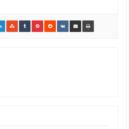
gle+
LinkedIn
StumbleUpon
Tumblr
Pinterest
Reddit
VKontakte
Share
Print
via
Email