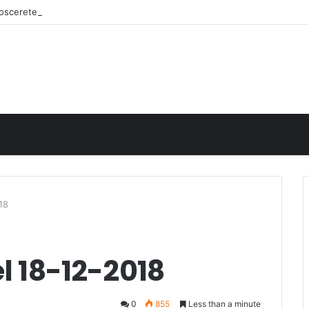
onoscerete
18
el 18-12-2018
0
855
Less than a minute