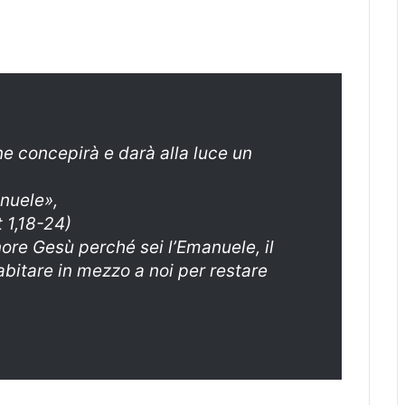
ne concepirà e darà alla luce un
anuele»,
t 1,18-24)
ore Gesù perché sei l’Emanuele, il
abitare in mezzo a noi per restare