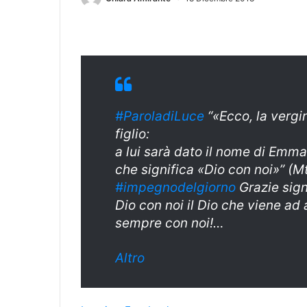
#ParoladiLuce
“«Ecco, la vergi
figlio:
a lui sarà dato il nome di Emm
che significa «Dio con noi»” (M
#
impegnodelgiorn
o
Grazie sign
Dio con noi il Dio che viene ad 
sempre con noi!…
Altro