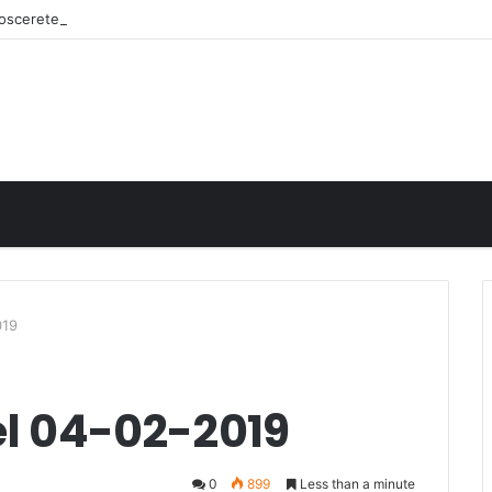
onoscerete
019
el 04-02-2019
0
899
Less than a minute