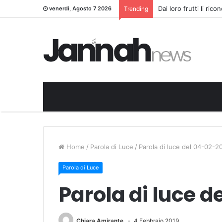
Dai loro frutti li ric
venerdì, Agosto 7 2026
Trending
Home
/
Parola di Luce
/
Parola di luce del 04-02-2
Parola di Luce
Parola di luce d
Chiara Amirante
4 Febbraio 2019