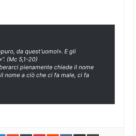
mpuro, da quest’uomo!». E gli
”. (Mc 5,1-20)
berarci pienamente chiede il nome
il nome a ciò che ci fa male, ci fa
gle+
LinkedIn
StumbleUpon
Tumblr
Pinterest
Reddit
VKontakte
Share
Print