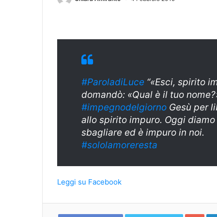
#ParoladiLuce
“«Esci, spirito i
domandò: «Qual è il tuo nome?»
#
impegnodelgiorn
o
Gesù per li
allo spirito impuro. Oggi diamo 
sbagliare ed è impuro in noi.
#sololamoreresta
Leggi su Facebook
Goo